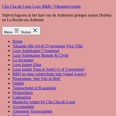
Spring
Cha Cha de Loup Luxe B&B / Vakantiewoning
naar
Stijlvol logeren in het hart van de Ardennen gelegen tussen Durbuy
de
en La Roche-en-Ardenne
inhoud
Menu
Sluiten
Home
Vakantie gîte 4-6-8 (2) personen Viva Villa
Luxe Suitekamer l’Anamour
Luxe Suitekamer Bonnie & Clyde
La Javanaise
Luxe kamer Elisa
Luxe kamer Sous le Soleil (2 of 3 personen)
BBQ in onze winter/lente tuin (vanaf 4 pers.)
Programma ‘met Vier in Bed’
Ontbijt
Tapasschotel of Kaasplank
Picknickbox
Cadeaubon
Magische winter bij Cha Cha de Loup
Accomodatie
Algemene Voorwaarden
Huisregels