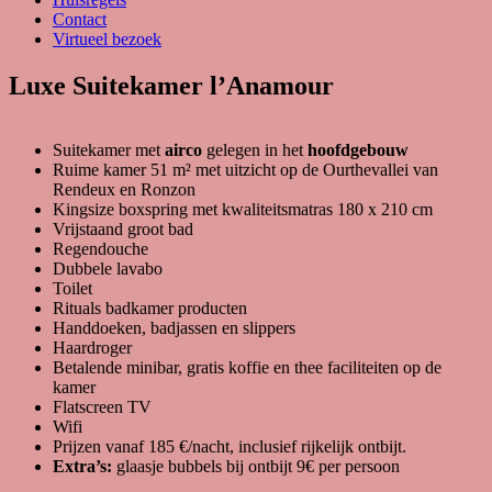
Contact
Virtueel bezoek
Luxe Suitekamer l’Anamour
Suitekamer met
airco
gelegen in het
hoofdgebouw
Ruime kamer 51 m² met uitzicht op de Ourthevallei van
Rendeux en Ronzon
Kingsize boxspring met kwaliteitsmatras 180 x 210 cm
Vrijstaand groot bad
Regendouche
Dubbele lavabo
Toilet
Rituals badkamer producten
Handdoeken, badjassen en slippers
Haardroger
Betalende minibar, gratis koffie en thee faciliteiten op de
kamer
Flatscreen TV
Wifi
Prijzen vanaf 185 €/nacht, inclusief rijkelijk ontbijt.
Extra’s:
glaasje bubbels bij ontbijt 9€ per persoon